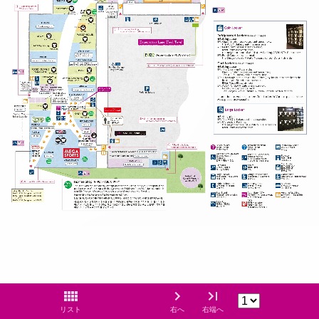
リスト
右へ
右端へ