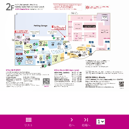
リスト
右へ
右端へ